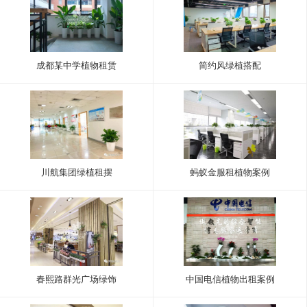
成都某中学植物租赁
简约风绿植搭配
川航集团绿植租摆
蚂蚁金服租植物案例
春熙路群光广场绿饰
中国电信植物出租案例