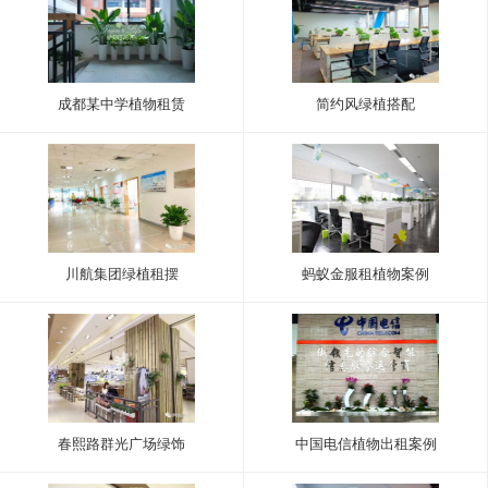
成都某中学植物租赁
简约风绿植搭配
川航集团绿植租摆
蚂蚁金服租植物案例
春熙路群光广场绿饰
中国电信植物出租案例