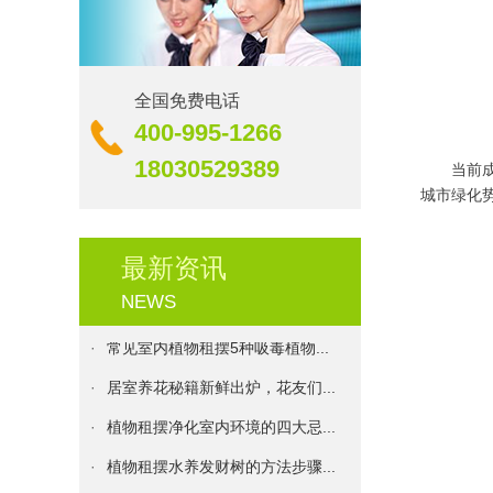
·
生机｜校园里的绿化更新
·
伊甸园花卉服务承诺书
·
花卉养殖：盆栽花卉的浇水原则...
全国免费电话
400-995-1266
·
发财树种植方法和注意事项
18030529389
当前
·
植物租摆十二个月的养护技巧
城市绿化
·
伊甸园花卉：植物的花期大盘点...
·
上海最大面积绿墙项目落成 五...
最新资讯
·
不同方向的阳台或窗台，花卉的...
NEWS
·
常见室内植物租摆5种吸毒植物...
·
居室养花秘籍新鲜出炉，花友们...
·
植物租摆净化室内环境的四大忌...
·
植物租摆水养发财树的方法步骤...