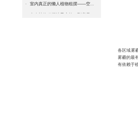
·
室内真正的懒人植物租摆——空...
·
多肉植物租摆叶子变软，到底是...
·
掌握如何养好植物租摆君子兰的...
·
知道你的植物花卉租摆为什么黄...
·
必知 | 给绿植物花卉租摆换...
各区域雾
·
谁说只有花卉绿植物租摆才能装...
雾霾的最
有依赖于
·
绿植物花卉租摆绿萝这么养，很...
·
租赁什么绿植花卉租摆能够吸收...
·
成都各区写刚装修字楼、办公室...
·
办公室绿植物花卉租赁养护技巧...
·
护花技巧：如何处理花盆土壤板...
·
租种绿植物花卉也有治疗失眠的...
·
独创秘籍——让“植物杀手“秒...