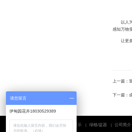
·
养殖水仙，该如何去挑选它花球...
·
养花技巧：君子兰秋季养护的要...
以人
·
绿植物租摆虎皮兰养护要点及注...
感知万物
·
如何防治日本纽绵蚧 【病虫害...
让更
·
怎么判断绿植物花卉兰花有没有...
·
多肉植物租摆选购指南：避免被...
·
网传这些植物租摆能“吸毒”净...
·
花匠教你如何养花才能把花养的...
上一篇：
·
绿植物花卉租摆高死亡的原因分...
下一篇：
请您留言
·
秋季月季修剪10个必知技巧，...
伊甸园花卉18030529389
·
为何花卉市场买绿植物花卉养不...
·
推荐几款室内盆栽租摆 瞬间提...
首页
主营业务
案例展示
绿植/盆器
公司简介
|
|
|
|