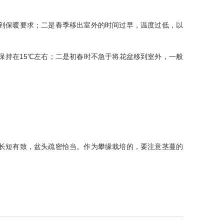
到保暖要求；二是春季移出室外的时间过早，温度过低，以
保持在15℃左右；二是初春时不急于将花盆移到室外，一般
长短有致，盆头疏密恰当。作为攀缘栽培的，要注意茎蔓的