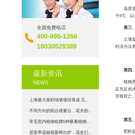
温度
于8℃。
全国免费电话
第三
·
生机｜校园里的绿化更新
400-995-1266
土壤
·
伊甸园花卉服务承诺书
18030529389
对没办法
·
花卉养殖：盆栽花卉的浇水原则...
·
发财树种植方法和注意事项
第四
最新资讯
·
植物租摆十二个月的养护技巧
植物
NEWS
·
伊甸园花卉：植物的花期大盘点...
证充足的
导致死亡
·
上海最大面积绿墙项目落成 五...
·
不同方向的阳台或窗台，花卉的...
·
常见室内植物租摆5种吸毒植物...
第五
·
居室养花秘籍新鲜出炉，花友们...
肥料