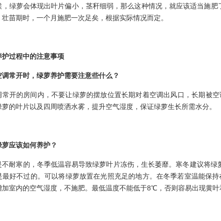
候，绿萝会体现出叶片偏小，茎秆细弱，那么这种情况，就应该适当施肥了
。壮苗期时，一个月施肥一次足矣，根据实际情况而定。
养护过程中的注意事项
空调常开时，绿萝养护需要注意些什么？
调常开的房间内，不要让绿萝的摆放位置长期对着空调出风口，长期被空
绿萝的叶片以及四周喷洒水雾，提升空气湿度，保证绿萝生长所需水分。
绿萝应该如何养护？
是不耐寒的，冬季低温容易导致绿萝叶片冻伤，生长萎靡。寒冬建议将绿
是最好不过的。可以将绿萝放置在光照充足的地方。在冬季若室温能保持
增加室内的空气湿度，不施肥。最低温度不能低于8℃，否则容易出现黄叶