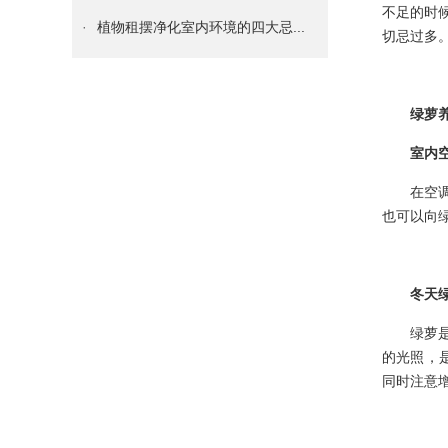
不足的时
·
植物租摆净化室内环境的四大忌...
切忌过多
·
植物租摆水养发财树的方法步骤...
·
室内真正的懒人植物租摆——空...
绿萝
·
多肉植物租摆叶子变软，到底是...
室内
·
掌握如何养好植物租摆君子兰的...
在空
·
知道你的植物花卉租摆为什么黄...
也可以向
·
必知 | 给绿植物花卉租摆换...
·
谁说只有花卉绿植物租摆才能装...
冬天
·
绿植物花卉租摆绿萝这么养，很...
绿萝
·
租赁什么绿植花卉租摆能够吸收...
的光照，
·
成都各区写刚装修字楼、办公室...
同时注意
·
办公室绿植物花卉租赁养护技巧...