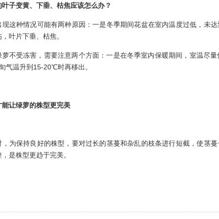
的叶子变黄、下垂、枯焦应该怎么办？
出现这种情况可能有两种原因：一是冬季期间花盆在室内温度过低，未达
伤，叶片下垂、枯焦。
绿萝不受冻害，需要注意两个方面：一是在冬季室内保暖期间，室温尽量
旬气温升到15-20℃时再移出。
才能让绿萝的株型更完美
时，为保持良好的株型，要对过长的茎蔓和杂乱的枝条进行短截，使茎蔓
整，是株型更趋于完美。