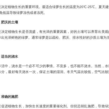
是决定植物生长的重要环境。最适合绿萝生长的温度为20℃-25℃。夏天建
以免低温导致绿萝冻伤或者冻死。
、肥沃的土壤
是决定植物生长是否茂盛，有光泽的重要因素，好的土壤可以养育出美观
养出光泽鲜艳的绿萝。通常绿萝是以疏松、肥沃、排水性好的沙质土壤为
、适当的浇水
养活中，浇水是一个必不可少的事情。不宜多，也不能不浇水。当然，水
水分，最好每天浇水一次，保证土壤的湿润。冬天气温比较低，空气比较
。
、准确的施肥
是促进植物生长，加快生长速度的重要催化剂。但切忌胡乱施肥，导致绿