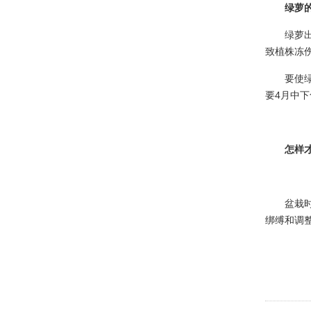
·
护花技巧：如何处理花盆土壤板...
绿萝
·
租种绿植物花卉也有治疗失眠的...
绿萝
·
独创秘籍——让“植物杀手“秒...
致植株冻
·
养殖水仙，该如何去挑选它花球...
要使
要4月中下
·
养花技巧：君子兰秋季养护的要...
·
绿植物租摆虎皮兰养护要点及注...
怎样
·
如何防治日本纽绵蚧 【病虫害...
·
怎么判断绿植物花卉兰花有没有...
·
多肉植物租摆选购指南：避免被...
盆栽
绑缚和调
·
网传这些植物租摆能“吸毒”净...
·
花匠教你如何养花才能把花养的...
·
绿植物花卉租摆高死亡的原因分...
·
秋季月季修剪10个必知技巧，...