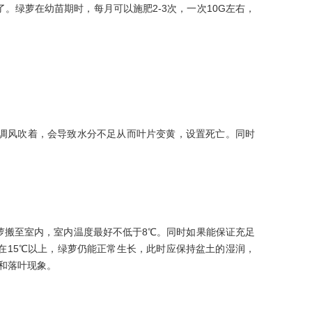
。绿萝在幼苗期时，每月可以施肥2-3次，一次10G左右，
调风吹着，会导致水分不足从而叶片变黄，设置死亡。同时
萝搬至室内，室内温度最好不低于8℃。同时如果能保证充足
在15℃以上，绿萝仍能正常生长，此时应保持盆土的湿润，
和落叶现象。