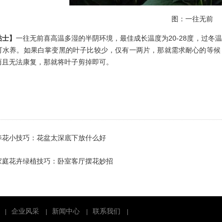
图：一往无前
贴士】
一往无前喜高温多湿的半阴环境，最佳成长温度为20-28度，过冬
可水养。如果白掌变黑的叶子比较少，仅有一两片，那就需求耐心的等候
而且无法康复，那就将叶子剪掉即可。
养花小技巧：花盆太深底下放什么好
家庭花卉绿植技巧：卧室客厅摆花妙招
企业风采
新闻中心
联系我们
|
|
|
|