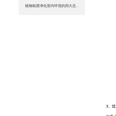
·
植物租摆净化室内环境的四大忌...
·
植物租摆水养发财树的方法步骤...
·
室内真正的懒人植物租摆——空...
·
多肉植物租摆叶子变软，到底是...
·
掌握如何养好植物租摆君子兰的...
·
知道你的植物花卉租摆为什么黄...
·
必知 | 给绿植物花卉租摆换...
·
谁说只有花卉绿植物租摆才能装...
·
绿植物花卉租摆绿萝这么养，很...
·
租赁什么绿植花卉租摆能够吸收...
·
成都各区写刚装修字楼、办公室...
·
办公室绿植物花卉租赁养护技巧...
3、
·
护花技巧：如何处理花盆土壤板...