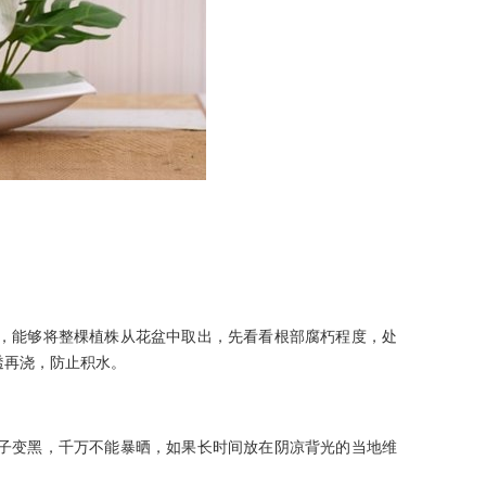
，能够将整棵植株从花盆中取出，先看看根部腐朽程度，处
透再浇，防止积水。
子变黑，千万不能暴晒，如果长时间放在阴凉背光的当地维