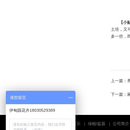
·
为何花卉市场买绿植物花卉养不...
·
推荐几款室内盆栽租摆 瞬间提...
【小
·
常青藤要如何种植 具体有什么...
土培，又
·
康乃馨的养殖方法是什么 有哪...
多一些，
·
植物花卉租摆月季种植方法：如...
·
不止绿植物租摆能水培，剩余的...
·
植物租摆龟背竹的养殖方法和注...
·
不用去租绿植花卉，家庭养花上...
上一篇：
·
绿植物租摆绿萝的水培养护方法...
下一篇：
请您留言
·
教你如何确定合适的浇花时间？...
·
养花技巧：兰花秋季翻盆与分株...
伊甸园花卉18030529389
·
旺桃花的绿植物租摆 让你告别...
首页
主营业务
案例展示
绿植/盆器
公司简介
|
|
|
|
·
绿植物盆栽租摆——棕竹浇水施...