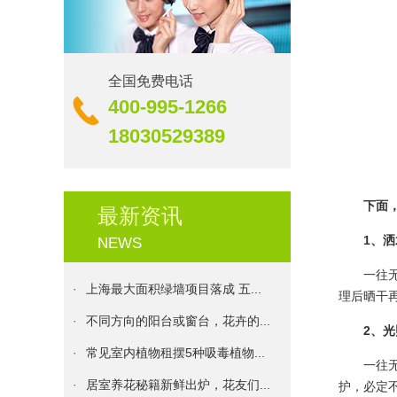
全国免费电话
·
生机｜校园里的绿化更新
400-995-1266
·
伊甸园花卉服务承诺书
18030529389
·
花卉养殖：盆栽花卉的浇水原则...
·
发财树种植方法和注意事项
下面
最新资讯
·
植物租摆十二个月的养护技巧
1、
NEWS
·
伊甸园花卉：植物的花期大盘点...
一往
·
上海最大面积绿墙项目落成 五...
理后晒干
·
不同方向的阳台或窗台，花卉的...
2、
·
常见室内植物租摆5种吸毒植物...
一往
·
居室养花秘籍新鲜出炉，花友们...
护，必定