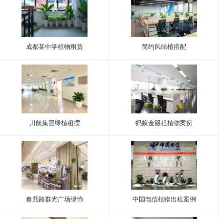
成都某中学植物租赁
简约风绿植搭配
川航集团绿植租摆
蚂蚁金服租植物案例
春熙路群光广场绿饰
中国电信植物出租案例