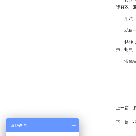
蛛有效，
·
教你如何确定合适的时间来浇绿...
·
世界上千奇百怪的植物大汇总【...
用法：稀释
·
据说这些绿植物花卉租摆能预测...
花康一
·
家庭养花常见的病害、虫害及处...
特性：浓
虫、蚜虫
·
干货分享：如何识别网购月季、...
温馨提示
·
植物租摆君子兰叶子发黄 8大...
·
植物租摆之王——绿萝如何养会...
·
阳台养花的四季防护措施，阳台...
·
植物盆景租摆一般应多长时间翻...
·
诀窍 | 植物花卉租摆养护技...
上一篇：
·
你知道为什么家中养的绿萝叶子...
下一篇：
请您留言
·
家庭养花：家庭阳台不适合养哪...