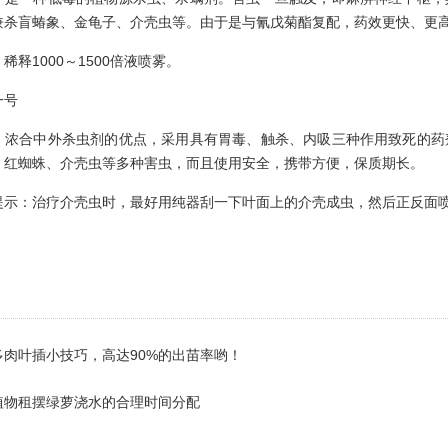
兼杀盲蝽象、金龟子、介壳虫等。由于是与氰戊菊酯复配，药效更快、更
1000～1500倍液喷雾。
号
合中外杀虫剂的优点，采用具有胃毒、触杀、内吸三种作用致死的药剂
、红蜘蛛、介壳虫等多种害虫，而且使用安全，携带方便，保质期长。
：治疗介壳虫时，最好用纯器刮一下叶面上的介壳成虫，然后正反面喷
多肉叶插小技巧，高达90%的出苗率哟！
植物租摆绿萝浇水的合理时间分配