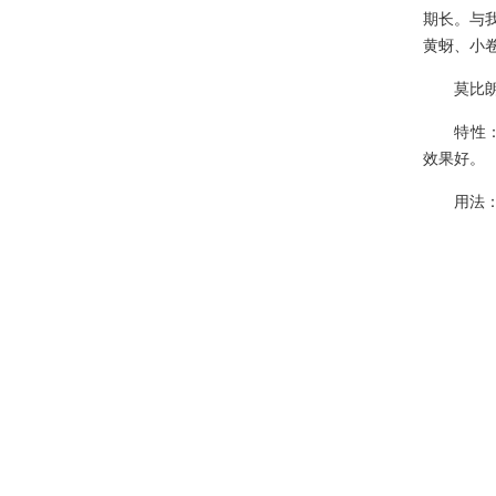
期长。与我
·
租种绿植物花卉也有治疗失眠的...
黄蚜、小
·
独创秘籍——让“植物杀手“秒...
莫比朗(
·
养殖水仙，该如何去挑选它花球...
特性：比
·
养花技巧：君子兰秋季养护的要...
效果好。
·
绿植物租摆虎皮兰养护要点及注...
用法：用2
·
如何防治日本纽绵蚧 【病虫害...
·
怎么判断绿植物花卉兰花有没有...
·
多肉植物租摆选购指南：避免被...
·
网传这些植物租摆能“吸毒”净...
·
花匠教你如何养花才能把花养的...
·
绿植物花卉租摆高死亡的原因分...
·
秋季月季修剪10个必知技巧，...