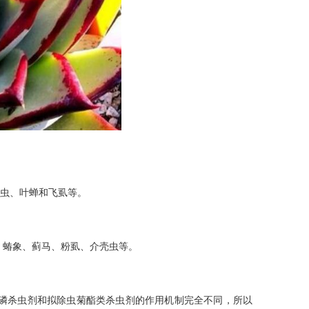
壳虫、叶蝉和飞虱等。
蝽象、蓟马、粉虱、介壳虫等。
杀虫剂和拟除虫菊酯类杀虫剂的作用机制完全不同，所以