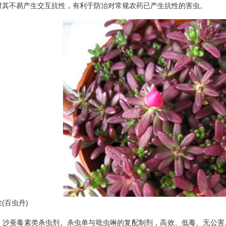
对其不易产生交互抗性，有利于防治对常规农药已产生抗性的害虫。
百虫丹)
蚕毒素类杀虫剂。杀虫单与吡虫啉的复配制剂，高效、低毒、无公害。