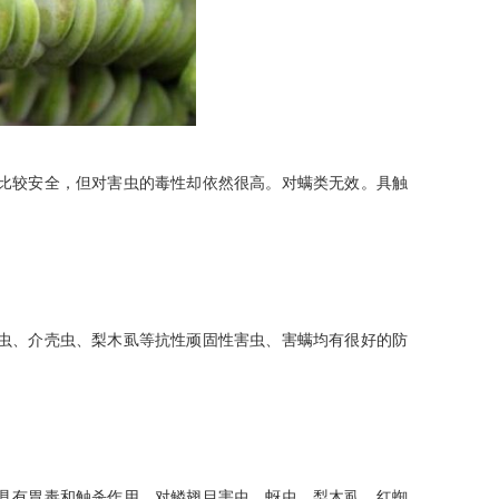
比较安全，但对害虫的毒性却依然很高。对螨类无效。具触
、介壳虫、梨木虱等抗性顽固性害虫、害螨均有很好的防
有胃毒和触杀作用，对鳞翅目害虫、蚜虫、梨木虱、红蜘