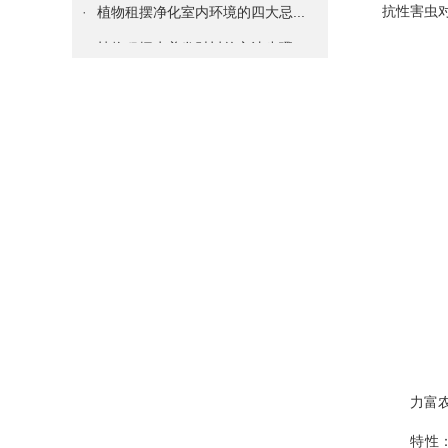
抗性害虫
·
植物租摆水养发财树的方法步骤...
·
室内真正的懒人植物租摆——空...
·
多肉植物租摆叶子变软，到底是...
·
掌握如何养好植物租摆君子兰的...
·
知道你的植物花卉租摆为什么黄...
·
必知 | 给绿植物花卉租摆换...
·
谁说只有花卉绿植物租摆才能装...
·
绿植物花卉租摆绿萝这么养，很...
·
租赁什么绿植花卉租摆能够吸收...
·
成都各区写刚装修字楼、办公室...
·
办公室绿植物花卉租赁养护技巧...
力富农(
·
护花技巧：如何处理花盆土壤板...
特性：沙