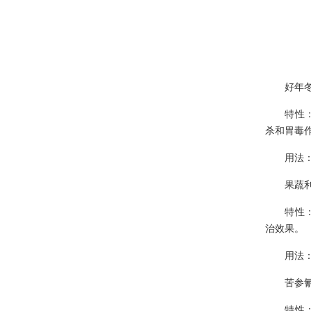
·
为何花卉市场买绿植物花卉养不...
·
推荐几款室内盆栽租摆 瞬间提...
·
常青藤要如何种植 具体有什么...
·
康乃馨的养殖方法是什么 有哪...
好年
·
植物花卉租摆月季种植方法：如...
特性：是
·
不止绿植物租摆能水培，剩余的...
杀和胃毒
·
植物租摆龟背竹的养殖方法和注...
用法：用
·
不用去租绿植花卉，家庭养花上...
果蔬
·
绿植物租摆绿萝的水培养护方法...
特性：广
·
教你如何确定合适的浇花时间？...
治效果。
·
养花技巧：兰花秋季翻盆与分株...
用法：20
·
旺桃花的绿植物租摆 让你告别...
苦参
·
绿植物盆栽租摆——棕竹浇水施...
特性：是