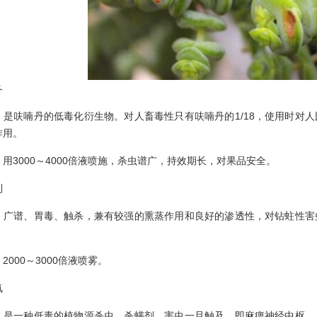
冬
呋喃丹的低毒化衍生物。对人畜毒性只有呋喃丹的1/18，使用时对人
作用。
3000～4000倍液喷施，杀虫谱广，持效期长，对果品安全。
利
谱、胃毒、触杀，兼有较强的熏蒸作用和良好的渗透性，对钻蛀性害虫
00～3000倍液喷雾。
氰
一种低毒的植物源杀虫、杀螨剂。害虫一旦触及，即麻痹神经中枢，具