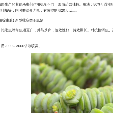
国生产的其他杀虫剂作用机制不同，因而药效独特。用法：50%可湿性粉剂
卷叶蛾等，同时兼治介壳虫，有效控制期20天以上。
啶虫脒) 新型吡啶类杀虫剂
吡虫啉杀虫谱更广，并能杀卵，速效性好，持效期长。对抗性蚜虫、梨
000～3000倍液喷雾。