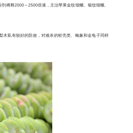
稀释2000～2500倍液，主治苹果金纹细蛾、银纹细蛾、
木虱有较好的防效，对难杀的蚧壳类、蝽象和金龟子同样