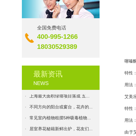
·
生机｜校园里的绿化更新
全国免费电话
400-995-1266
·
伊甸园花卉服务承诺书
18030529389
·
花卉养殖：盆栽花卉的浇水原则...
·
发财树种植方法和注意事项
噻嗪酮(
·
植物租摆十二个月的养护技巧
最新资讯
特性：高
·
伊甸园花卉：植物的花期大盘点...
NEWS
用法：用2
·
上海最大面积绿墙项目落成 五...
艾美
·
不同方向的阳台或窗台，花卉的...
特性：是
·
常见室内植物租摆5种吸毒植物...
用法：70
·
居室养花秘籍新鲜出炉，花友们...
由于艾美
·
植物租摆净化室内环境的四大忌...