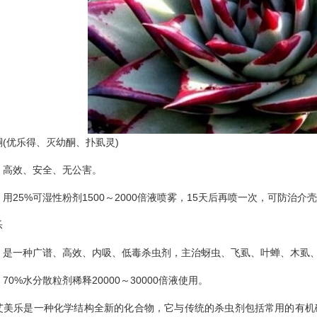
优乐得、灭幼酮、扑虱灵)
效、安全、无公害。
5%可湿性粉剂1500～2000倍液喷雾，15天后再喷一次，可防治介
乐
一种广谱、高效、内吸、低毒杀虫剂，主治蚜虫、飞虱、叶蝉、木虱、
%水分散粒剂稀释20000～30000倍液使用。
乐是一种化学结构全新的化合物，它与传统的杀虫剂包括常用的有机磷