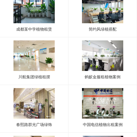
成都某中学植物租赁
简约风绿植搭配
川航集团绿植租摆
蚂蚁金服租植物案例
春熙路群光广场绿饰
中国电信植物出租案例