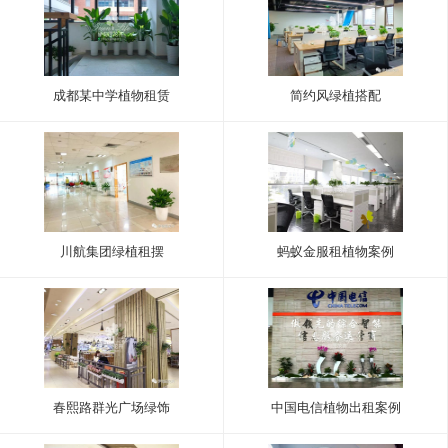
成都某中学植物租赁
简约风绿植搭配
川航集团绿植租摆
蚂蚁金服租植物案例
春熙路群光广场绿饰
中国电信植物出租案例