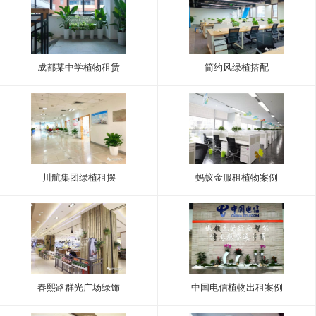
成都某中学植物租赁
简约风绿植搭配
川航集团绿植租摆
蚂蚁金服租植物案例
春熙路群光广场绿饰
中国电信植物出租案例