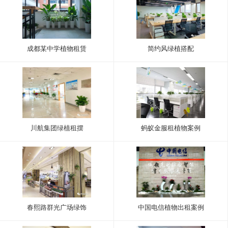
成都某中学植物租赁
简约风绿植搭配
川航集团绿植租摆
蚂蚁金服租植物案例
春熙路群光广场绿饰
中国电信植物出租案例