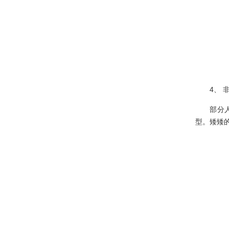
·
植物租摆龟背竹的养殖方法和注...
·
不用去租绿植花卉，家庭养花上...
·
绿植物租摆绿萝的水培养护方法...
·
教你如何确定合适的浇花时间？...
·
养花技巧：兰花秋季翻盆与分株...
4、 非
·
旺桃花的绿植物租摆 让你告别...
部分人喜
·
绿植物盆栽租摆——棕竹浇水施...
型。矮矮
·
教你如何确定合适的时间来浇绿...
·
世界上千奇百怪的植物大汇总【...
·
据说这些绿植物花卉租摆能预测...
·
家庭养花常见的病害、虫害及处...
·
干货分享：如何识别网购月季、...
·
植物租摆君子兰叶子发黄 8大...