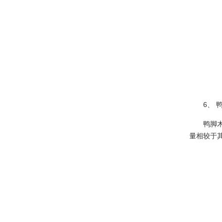
·
植物租赁之王——滴水观音怎么...
·
据说这些植物租摆能有效的赶走...
·
花卉叶子发黄大揭秘，快来对症...
·
养花技巧：盆花浇水的进阶技能...
·
养花技巧：买回来的花老是养不...
·
养花：家居生活中根据污染状况...
6、 鸭
·
盆栽植物租摆茉莉花叶黄不开花...
鸭脚木是
·
植物花卉租摆蝴蝶兰叶子发黄变...
量相较于
·
养护达人：大叶植物绿萝租摆怎...
·
实用的多肉砍头术，以及快速生...
·
芦荟功效和作用 怎么养才长得...
·
新手养多肉:提高多肉叶插成功...
·
养花小课堂——种花必学4种实...