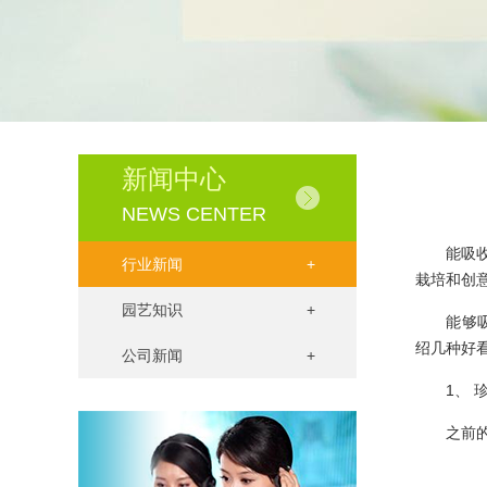
新闻中心
NEWS CENTER
能吸
行业新闻
+
栽培和创
园艺知识
+
能够吸收
绍几种好
·
生机｜校园里的绿化更新
公司新闻
+
·
伊甸园花卉服务承诺书
1、 珍
·
花卉养殖：盆栽花卉的浇水原则...
之前的文
·
发财树种植方法和注意事项