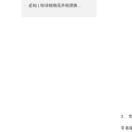
·
必知 | 给绿植物花卉租摆换...
·
谁说只有花卉绿植物租摆才能装...
·
绿植物花卉租摆绿萝这么养，很...
·
租赁什么绿植花卉租摆能够吸收...
·
成都各区写刚装修字楼、办公室...
·
办公室绿植物花卉租赁养护技巧...
·
护花技巧：如何处理花盆土壤板...
·
租种绿植物花卉也有治疗失眠的...
·
独创秘籍——让“植物杀手“秒...
·
养殖水仙，该如何去挑选它花球...
·
养花技巧：君子兰秋季养护的要...
3、 常
·
绿植物租摆虎皮兰养护要点及注...
·
如何防治日本纽绵蚧 【病虫害...
常春藤是