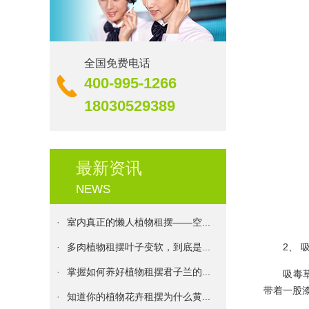
·
植物租摆十二个月的养护技巧
·
伊甸园花卉：植物的花期大盘点...
·
上海最大面积绿墙项目落成 五...
全国免费电话
400-995-1266
·
不同方向的阳台或窗台，花卉的...
18030529389
·
常见室内植物租摆5种吸毒植物...
·
居室养花秘籍新鲜出炉，花友们...
·
植物租摆净化室内环境的四大忌...
最新资讯
·
植物租摆水养发财树的方法步骤...
NEWS
·
室内真正的懒人植物租摆——空...
·
多肉植物租摆叶子变软，到底是...
2、 吸
·
掌握如何养好植物租摆君子兰的...
吸毒草又
·
知道你的植物花卉租摆为什么黄...
带着一股