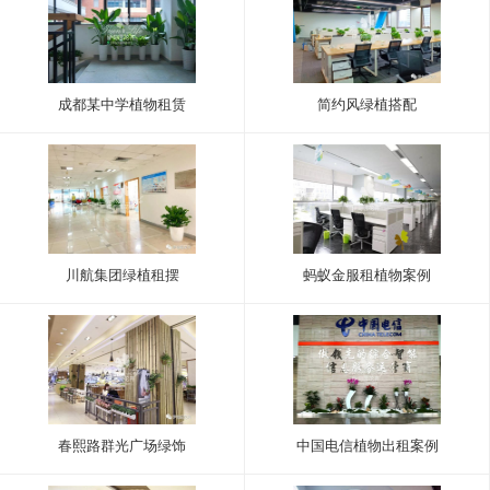
成都某中学植物租赁
简约风绿植搭配
川航集团绿植租摆
蚂蚁金服租植物案例
春熙路群光广场绿饰
中国电信植物出租案例