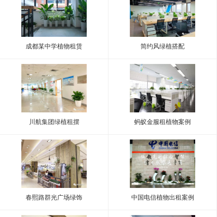
成都某中学植物租赁
简约风绿植搭配
川航集团绿植租摆
蚂蚁金服租植物案例
春熙路群光广场绿饰
中国电信植物出租案例