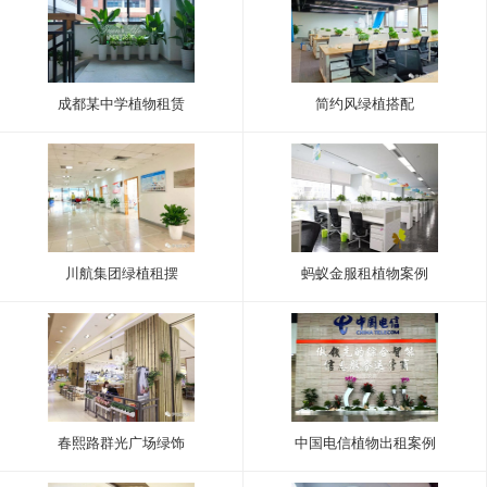
成都某中学植物租赁
简约风绿植搭配
川航集团绿植租摆
蚂蚁金服租植物案例
春熙路群光广场绿饰
中国电信植物出租案例