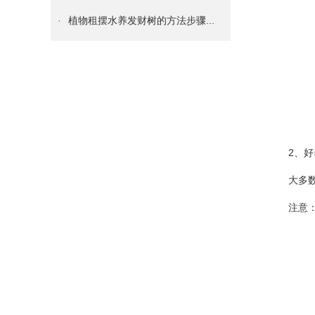
·
植物租摆水养发财树的方法步骤...
·
室内真正的懒人植物租摆——空...
·
多肉植物租摆叶子变软，到底是...
·
掌握如何养好植物租摆君子兰的...
·
知道你的植物花卉租摆为什么黄...
·
必知 | 给绿植物花卉租摆换...
2、好养
·
谁说只有花卉绿植物租摆才能装...
大多数植
·
绿植物花卉租摆绿萝这么养，很...
注意：粗
·
租赁什么绿植花卉租摆能够吸收...
·
成都各区写刚装修字楼、办公室...
·
办公室绿植物花卉租赁养护技巧...
·
护花技巧：如何处理花盆土壤板...