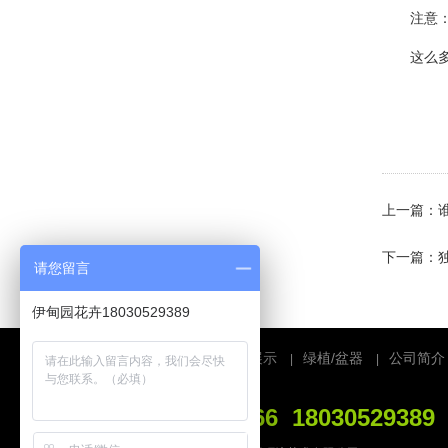
注意：其
·
中日韩最受欢迎的吸毒植物租摆...
这么多种
·
生石花皮皱了，到底严重不严重...
·
养花技巧：提高植物租摆周围的...
·
秋天多肉植物怎么养 我们能为...
·
创意养花：多肉植物的配盆，个...
·
植物租赁之王——滴水观音怎么...
上一篇：
·
据说这些植物租摆能有效的赶走...
下一篇：
请您留言
·
花卉叶子发黄大揭秘，快来对症...
伊甸园花卉18030529389
·
养花技巧：盆花浇水的进阶技能...
·
养花技巧：买回来的花老是养不...
首页
主营业务
案例展示
绿植/盆器
公司简介
|
|
|
|
·
养花：家居生活中根据污染状况...
24小时服务热线
400-995-1266 18030529389
·
盆栽植物租摆茉莉花叶黄不开花...