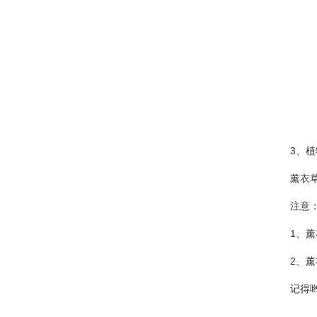
·
租种绿植物花卉也有治疗失眠的...
·
独创秘籍——让“植物杀手“秒...
·
养殖水仙，该如何去挑选它花球...
·
养花技巧：君子兰秋季养护的要...
·
绿植物租摆虎皮兰养护要点及注...
·
如何防治日本纽绵蚧 【病虫害...
3、植物
·
怎么判断绿植物花卉兰花有没有...
薰衣草的
·
多肉植物租摆选购指南：避免被...
·
网传这些植物租摆能“吸毒”净...
注意
·
花匠教你如何养花才能把花养的...
1、薰衣
·
绿植物花卉租摆高死亡的原因分...
2、薰衣
·
秋季月季修剪10个必知技巧，...
记得哟：
·
为何花卉市场买绿植物花卉养不...