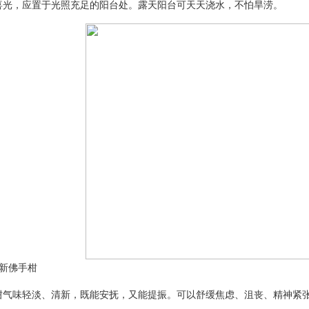
，应置于光照充足的阳台处。露天阳台可天天浇水，不怕旱涝。
新佛手柑
味轻淡、清新，既能安抚，又能提振。可以舒缓焦虑、沮丧、精神紧张