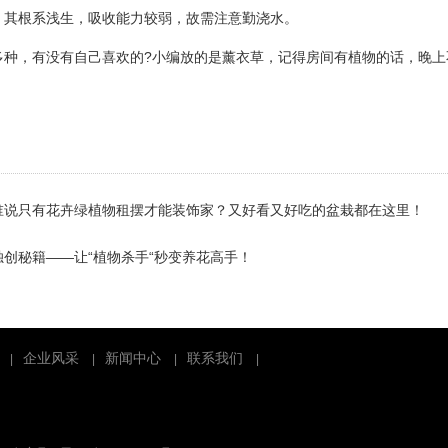
根系浅生，吸收能力较弱，故需注意勤浇水。
，有没有自己喜欢的?小编放的是薰衣草，记得房间有植物的话，晚上不
谁说只有花卉绿植物租摆才能装饰家？又好看又好吃的盆栽都在这里！
独创秘籍——让“植物杀手“秒变养花高手！
企业风采
新闻中心
联系我们
|
|
|
|