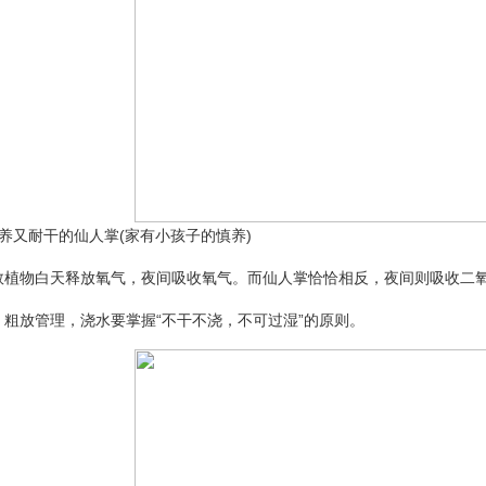
又耐干的仙人掌(家有小孩子的慎养)
物白天释放氧气，夜间吸收氧气。而仙人掌恰恰相反，夜间则吸收二氧
放管理，浇水要掌握“不干不浇，不可过湿”的原则。