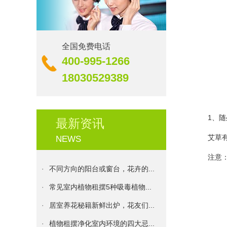
·
生机｜校园里的绿化更新
全国免费电话
·
伊甸园花卉服务承诺书
400-995-1266
·
花卉养殖：盆栽花卉的浇水原则...
18030529389
·
发财树种植方法和注意事项
·
植物租摆十二个月的养护技巧
1、随处
最新资讯
·
伊甸园花卉：植物的花期大盘点...
艾草有安
NEWS
·
上海最大面积绿墙项目落成 五...
注意：记
·
不同方向的阳台或窗台，花卉的...
·
常见室内植物租摆5种吸毒植物...
·
居室养花秘籍新鲜出炉，花友们...
·
植物租摆净化室内环境的四大忌...