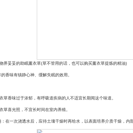
界妥妥的助眠薰衣草(草不管用的话，也可以购买薰衣草提炼的精油)
香味有镇静心神、缓解失眠的效用。
：
草香味过于浓郁，有呼吸道疾病的人不适宜长期闻这个味道。
草喜光照，不宜长时间在室内养殖。
在一次浇透水后，应待土壤干燥时再给水，以表面培养介质干燥，内部