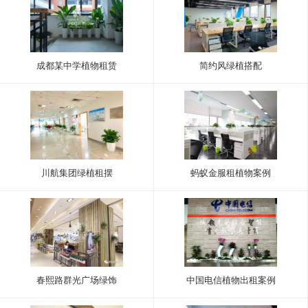
成都某中学植物租赁
简约风绿植搭配
川航集团绿植租摆
蚂蚁金服租植物案例
春熙路群光广场绿饰
中国电信植物出租案例