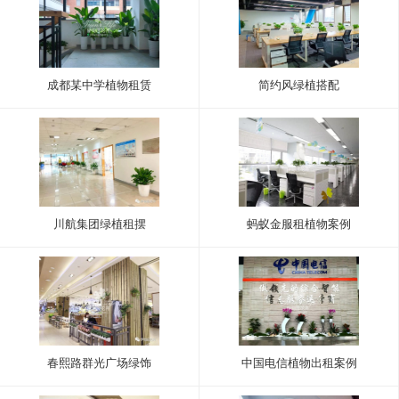
成都某中学植物租赁
简约风绿植搭配
川航集团绿植租摆
蚂蚁金服租植物案例
春熙路群光广场绿饰
中国电信植物出租案例