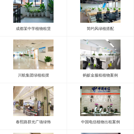
成都某中学植物租赁
简约风绿植搭配
川航集团绿植租摆
蚂蚁金服租植物案例
春熙路群光广场绿饰
中国电信植物出租案例