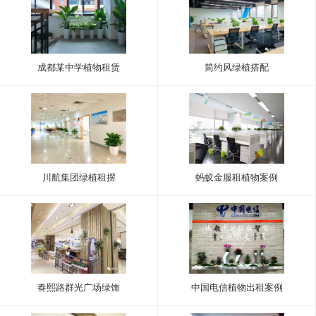
成都某中学植物租赁
简约风绿植搭配
川航集团绿植租摆
蚂蚁金服租植物案例
春熙路群光广场绿饰
中国电信植物出租案例