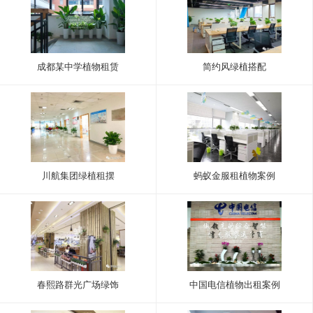
成都某中学植物租赁
简约风绿植搭配
川航集团绿植租摆
蚂蚁金服租植物案例
春熙路群光广场绿饰
中国电信植物出租案例