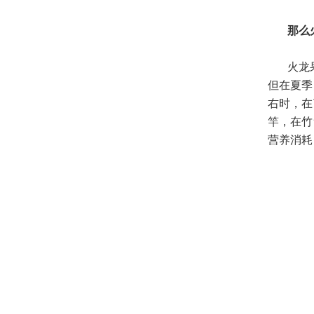
·
租种绿植物花卉也有治疗失眠的...
那么
·
独创秘籍——让“植物杀手“秒...
火龙
·
养殖水仙，该如何去挑选它花球...
但在夏季
·
养花技巧：君子兰秋季养护的要...
右时，在
·
绿植物租摆虎皮兰养护要点及注...
竿，在竹
营养消耗
·
如何防治日本纽绵蚧 【病虫害...
·
怎么判断绿植物花卉兰花有没有...
·
多肉植物租摆选购指南：避免被...
·
网传这些植物租摆能“吸毒”净...
·
花匠教你如何养花才能把花养的...
·
绿植物花卉租摆高死亡的原因分...
·
秋季月季修剪10个必知技巧，...