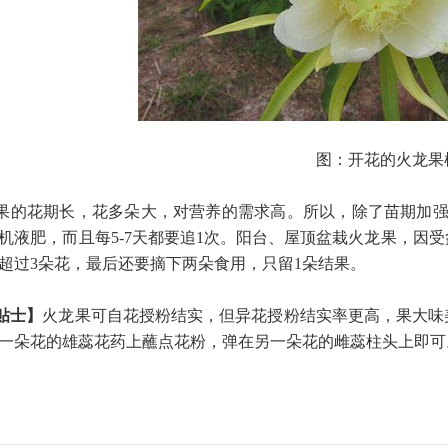
图：开花的火龙果
果的花期长，花多朵大，对营养的需求高。所以，除了苗期加强
机液肥，而且每5-7天都要追1次。阳台、屋顶盆栽火龙果，因
超过3朵花，最后还要摘下两朵食用，只留1朵结果。
贴士】
火龙果可自花授粉结实，但异花授粉结实率更高，果大味
一朵花的雄蕊花药上蘸点花粉，弹在另一朵花的雌蕊柱头上即可