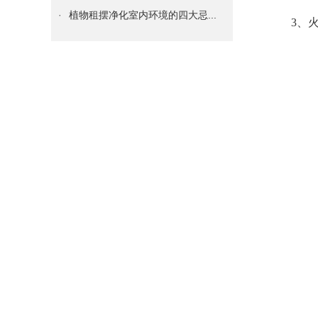
·
植物租摆净化室内环境的四大忌...
3、
·
植物租摆水养发财树的方法步骤...
·
室内真正的懒人植物租摆——空...
·
多肉植物租摆叶子变软，到底是...
·
掌握如何养好植物租摆君子兰的...
·
知道你的植物花卉租摆为什么黄...
·
必知 | 给绿植物花卉租摆换...
·
谁说只有花卉绿植物租摆才能装...
·
绿植物花卉租摆绿萝这么养，很...
·
租赁什么绿植花卉租摆能够吸收...
·
成都各区写刚装修字楼、办公室...
·
办公室绿植物花卉租赁养护技巧...
·
护花技巧：如何处理花盆土壤板...