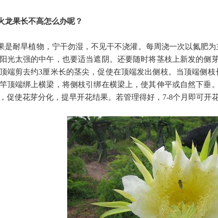
火龙果长不高怎么办呢？
果是耐旱植物，宁干勿湿，不见干不浇灌。每周浇一次以氮肥为
阳光太强的中午，也要适当遮阴。还要随时将茎枝上新发的侧芽
顶端剪去约3厘米长的茎尖，促使在顶端发出侧枝。当顶端侧枝长
竿顶端绑上横梁，将侧枝引绑在横梁上，使其伸平或自然下垂。
，促使花芽分化，提早开花结果。若管理得好，7-8个月即可开