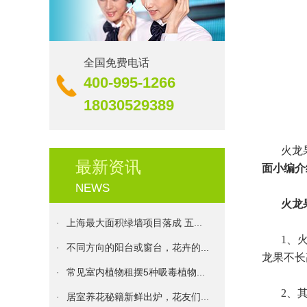
全国免费电话
·
生机｜校园里的绿化更新
400-995-1266
·
伊甸园花卉服务承诺书
18030529389
·
花卉养殖：盆栽花卉的浇水原则...
·
发财树种植方法和注意事项
火龙
最新资讯
·
植物租摆十二个月的养护技巧
面小编介
NEWS
·
伊甸园花卉：植物的花期大盘点...
火龙
·
上海最大面积绿墙项目落成 五...
·
不同方向的阳台或窗台，花卉的...
1、
龙果不长
·
常见室内植物租摆5种吸毒植物...
·
居室养花秘籍新鲜出炉，花友们...
2、