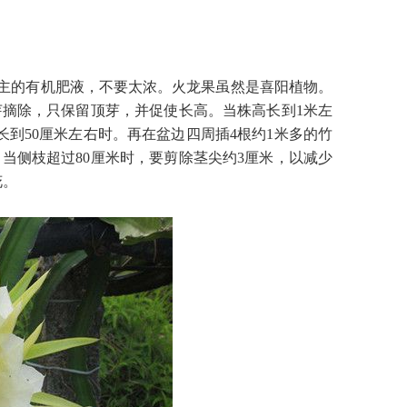
主的有机肥液，不要太浓。火龙果虽然是喜阳植物。
摘除，只保留顶芽，并促使长高。当株高长到1米左
到50厘米左右时。再在盆边四周插4根约1米多的竹
当侧枝超过80厘米时，要剪除茎尖约3厘米，以减少
花。