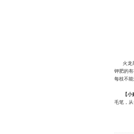
·
为何花卉市场买绿植物花卉养不...
·
推荐几款室内盆栽租摆 瞬间提...
·
常青藤要如何种植 具体有什么...
·
康乃馨的养殖方法是什么 有哪...
·
植物花卉租摆月季种植方法：如...
·
不止绿植物租摆能水培，剩余的...
火龙
·
植物租摆龟背竹的养殖方法和注...
钾肥的有
每枝不能
·
不用去租绿植花卉，家庭养花上...
·
绿植物租摆绿萝的水培养护方法...
【小
·
教你如何确定合适的浇花时间？...
毛笔，从
·
养花技巧：兰花秋季翻盆与分株...
·
旺桃花的绿植物租摆 让你告别...
·
绿植物盆栽租摆——棕竹浇水施...