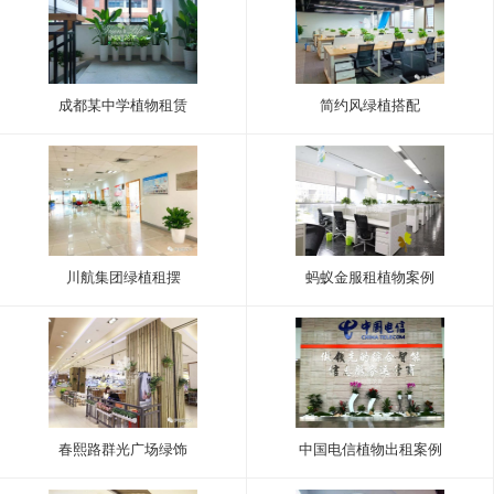
成都某中学植物租赁
简约风绿植搭配
川航集团绿植租摆
蚂蚁金服租植物案例
春熙路群光广场绿饰
中国电信植物出租案例