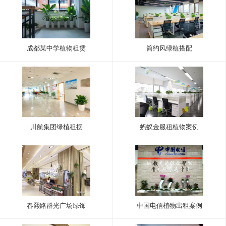
成都某中学植物租赁
简约风绿植搭配
川航集团绿植租摆
蚂蚁金服租植物案例
春熙路群光广场绿饰
中国电信植物出租案例